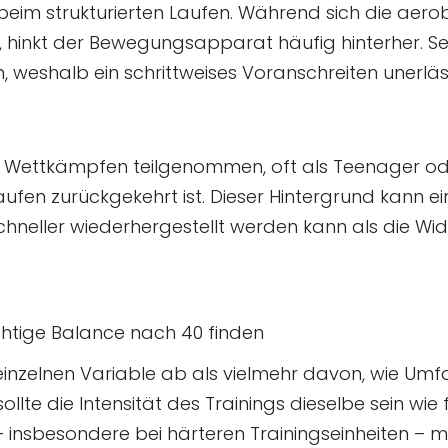
beim strukturierten Laufen. Während sich die aero
, hinkt der Bewegungsapparat häufig hinterher. S
eshalb ein schrittweises Voranschreiten unerlässl
n Wettkämpfen teilgenommen, oft als Teenager o
ufen zurückgekehrt ist. Dieser Hintergrund kann ei
schneller wiederhergestellt werden kann als die Wi
ichtige Balance nach 40 finden
 einzelnen Variable ab als vielmehr davon, wie Umfa
lte die Intensität des Trainings dieselbe sein wie 
insbesondere bei härteren Trainingseinheiten – müs